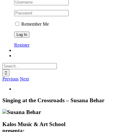
Remember Me
Register
Search
for:
Previous
Next
View
Larger
Image
Singing at the Crossroads – Susana Behar
Kalos Music & Art School
presenta: