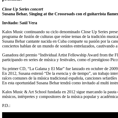
Close Up Series concert
Susana Behar, Singing at the Crossroads
con el guitarrista flam
Invitado: Saúl Vera
Kalos Music continuando su ciclo denominado Close Up Series presen
programa de fusión de culturas que reúne temas de la tradición musical
Susana Behar cantante nacida en Cuba comparte su pasión por la canció
conciertos hablan de un mundo de sonidos entrelazados, cautivando a s
Ganadora del premio “Individual Artist Fellowship Award from the Fl
participando en series de música y festivales, como el prestigioso Picc
Su primer CD, “La Galana y El Mar” fue lanzado en octubre de 2009
En 2012, Susana estrenó “De la esencia y de tiempo”, un trabajo inter
raíces comunes de la música tradicional española, canciones sefardíe
En esta oportunidad Susana Behar tendrá como invitado al multi inst
Kalos Music & Art School fundada en 2012 sigue marcando la pauta en la
músicos, intérpretes y compositores de la música popular y académica 
P.D.: