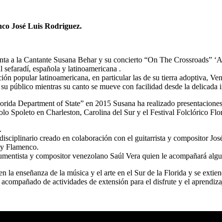
enco
José Luis Rodriguez.
ta a la Cantante Susana Behar y su concierto “On The Crossroads” ‘A
 sefaradí, española y latinoamericana .
n popular latinoamericana, en particular las de su tierra adoptiva, Ven
u público mientras su canto se mueve con facilidad desde la delicada in
orida Department of State” en 2015 Susana ha realizado presentaciones
olo Spoleto en Charleston, Carolina del Sur y el Festival Folclórico Flor
.
disciplinario creado en colaboración con el guitarrista y compositor J
s y Flamenco.
rumentista y compositor venezolano Saúl Vera quien le acompañará algu
 enseñanza de la música y el arte en el Sur de la Florida y se extiende 
acompañado de actividades de extensión para el disfrute y el aprendizaj