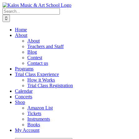
Skip
to
Search
content
for:
Home
About
About
Teachers and Staff
Blog
Contest
Contact us
Programs
Trial Class Experience
How it Works
Trial Class Registration
Calendar
Concerts
Shop
Amazon List
Tickets
Instruments
Books
My Account