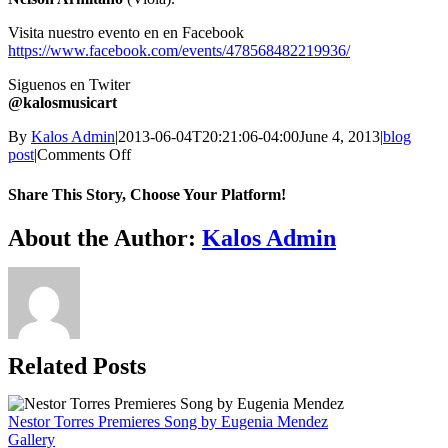
Visita nuestro evento en en Facebook
https://www.facebook.com/events/478568482219936/
Siguenos en Twiter
@kalosmusicart
By
Kalos Admin
|
2013-06-04T20:21:06-04:00
June 4, 2013
|
blog
on
post
|
Comments Off
Kalos
Music
Share This Story, Choose Your Platform!
&
Art
Facebook
X
WhatsApp
Email
About the Author:
Kalos Admin
School
Presenta:
Pasión
del
Vino
a
Ritmo
Related Posts
de
Tango
Nestor Torres Premieres Song by Eugenia Mendez
Gallery