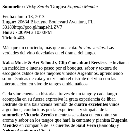
Sommelier:
Vicky Zerolo
Tangos:
Eugenia Mendez
Fecha:
Junio 13, 2013
Lugar:
20634 Biscayne Boulevard Aventura, FL.
33180http://goo.gl/maps/hLZV7
Hora:
7:00PM a 10:00PM
Ticket:
40$
Más que un concierto, más que una cata:
In vino veritas
. Las
verdades del vino develadas en el drama del tango.
Kalos Music & Art School y Clip Consultant Services
le invitan a
un melódico e intenso paseo por el bouquet, sabor y textura de
escogidos caldos de los mejores viñedos Argentinos, aprendiendo
sobre técnicas de cata y mezclando el disfrute del vino con las
interpretación en vivo de tangos emblemáticos.
Cada vino cuenta su historia a través de un tango y cada tango
acompaña en su fuerza expresiva la grata experiencia de libar.
Disfrute de una balanceada reunión de
cuatro excelentes vinos
argentinos, conducidos por la experiencia y simpatía de la
sommelier Victoria Zerolo
mientras se solaza en encontrar su
aroma y sabor en los tangos que hará la cantante y pianista
Eugenia
Méndez
en compañía de las cuerdas de
Saúl Vera
(Bandola) y
Nelson Armitano
(Viola).