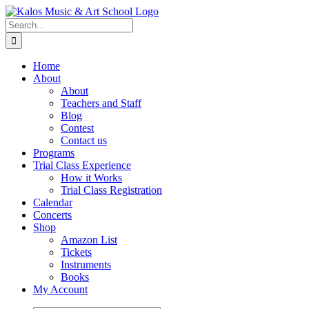
Skip
to
Search
content
for:
Home
About
About
Teachers and Staff
Blog
Contest
Contact us
Programs
Trial Class Experience
How it Works
Trial Class Registration
Calendar
Concerts
Shop
Amazon List
Tickets
Instruments
Books
My Account