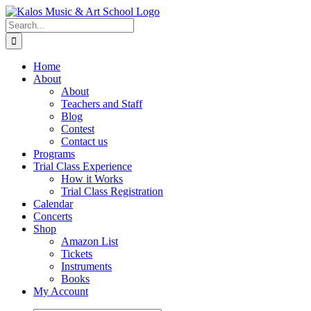
Skip
to
Search
content
for:
Home
About
About
Teachers and Staff
Blog
Contest
Contact us
Programs
Trial Class Experience
How it Works
Trial Class Registration
Calendar
Concerts
Shop
Amazon List
Tickets
Instruments
Books
My Account