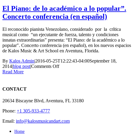
El Piano: de lo académico a lo popular”.
Concerto conferencia (en español)
El reconocido pianista Venezolano, considerado por la crítica
musical como “un ejecutante de fuerza, talento y condiciones
innatas extraordinarias” presenta: “El Piano: de la académico a lo
popular". Concerto conferencia (en español), en los nuevos espacios
de Kalos Music & Art School en Aventura, Florida.
By
Kalos Admin
|
2016-05-25T12:22:43-04:00
September 18,
on
2014
|
blog post
|
Comments Off
El
Read More
Piano:
de
lo
CONTACT
académico
a
20634 Biscayne Blvd, Aventura, FL 33180
lo
popular”.
Phone:
+1 305-933-4777
Concerto
conferencia
Email:
info@kalosmusicandart.com
(en
español)
Home